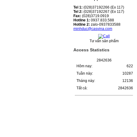
Tel 1:
(028)37192266 (Ex 117)
Tel 2:
(028)37192267 (Ex 117)
Fax:
(028)3719.0919
Hotline 1:
0937.833.588
Hotline 2:
zalo-0937833588
minhduc@casvina.com
Tư vấn sản phẩm
Access Statistics
2
8
4
2
6
3
6
Hôm nay:
622
Tuần này:
10287
Tháng này:
12136
Tất cả:
2842636