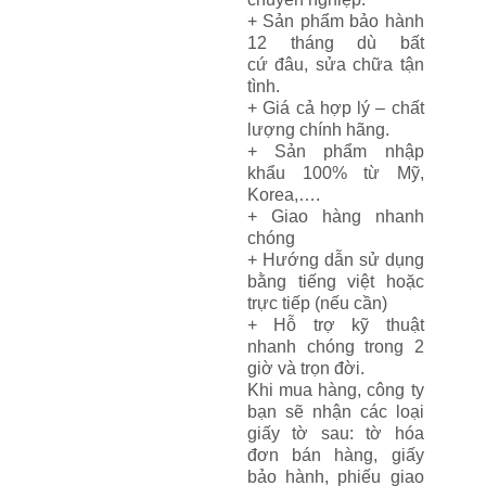
+ S
ả
n ph
ẩ
m b
ả
o hành
12 tháng dù b
ấ
t
c
ứ
đâu, s
ử
a ch
ữ
a t
ậ
n
tình.
+ Giá c
ả
h
ợ
p lý – ch
ấ
t
l
ượ
ng chính hãng.
+ S
ả
n ph
ẩ
m nh
ậ
p
kh
ẩ
u 100% t
ừ
M
ỹ
,
Korea,….
+ Giao hàng nhanh
chóng
+ H
ướ
ng d
ẫ
n s
ử
d
ụ
ng
b
ằ
ng ti
ế
ng vi
ệ
t ho
ặ
c
tr
ự
c ti
ế
p (n
ế
u c
ầ
n)
+ H
ỗ
tr
ợ
k
ỹ
thu
ậ
t
nhanh chóng trong 2
gi
ờ
và tr
ọ
n đ
ờ
i.
Khi mua hàng, công ty
b
ạ
n s
ẽ
nh
ậ
n các lo
ạ
i
gi
ấ
y t
ờ
sau: t
ờ
hóa
đ
ơ
n bán hàng, gi
ấ
y
b
ả
o hành, phi
ế
u giao