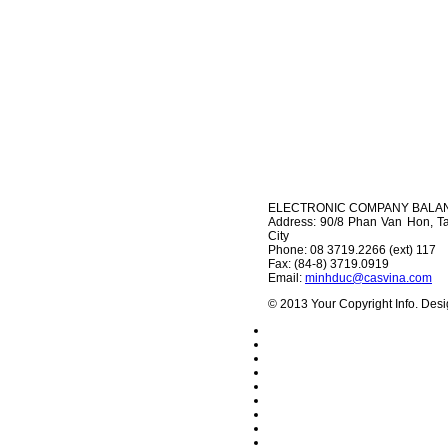
ELECTRONIC COMPANY BALA
Address: 90/8 Phan Van Hon, Ta
City
Phone: 08 3719.2266 (ext) 117
Fax: (84-8) 3719.0919
Email:
minhduc@casvina.com
© 2013 Your Copyright Info. Des