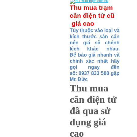
Thu mua trạm
cân điện tử cũ
giá cao
Tùy thu
ộ
c vào lo
ạ
i và
kích th
ướ
c sàn cân
nên giá s
ẽ
chênh
l
ệ
ch khác nhau.
Đ
ể
báo giá nhanh và
c
hính xác nh
ấ
t hãy
g
ọ
i ngay đ
ế
n
s
ố
:
0937 833 588 g
ặ
p
Mr. Đ
ức
Thu mua
cân điện tử
đã qua sử
dụng giá
cao