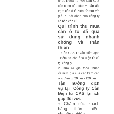
nh
ấ
t.
Ngoài ra, v
ớ
i Cân CAS
còn cung c
ấ
p d
ị
ch v
ụ
l
ắ
p đ
ặ
t
tr
ạ
m cân ô tô đi
ệ
n t
ử
m
ớ
i v
ớ
i
giá
ư
u đãi dành cho c
ông ty
có bàn cân cũ.
Qui trình thu mua
cân ô tô đã qua
s
ử
d
ụ
ng nhanh
chóng và thân
thi
ệ
n
1. Cân CAS t
ư
v
ấ
n ki
ể
m đ
ị
nh
- ki
ể
m tra cân ô tô đi
ệ
n t
ử
cũ
t
ạ
i công ty
2. Đ
ư
a ra giá th
ỏ
a thu
ậ
n
v
ề
m
ứ
c giá c
ủ
a các tr
ạ
m cân
ô tô đi
ệ
n t
ử
20 t
ấ
n - 120 t
ấ
n
T
ậ
n h
ưở
ng d
ị
ch
v
ụ
t
ạ
i
Công ty Cân
Đi
ện tử CAS
l
ợ
i ích
g
ấ
p đôi v
ớ
i:
+ Chăm sóc khách
hàng thân thi
ệ
n,
chuyên nghi
ệ
p.