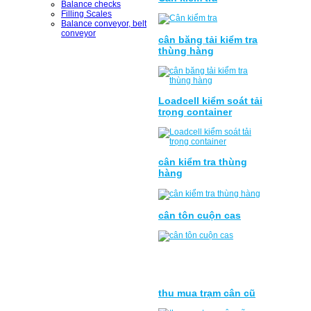
Balance checks
Filling Scales
Balance conveyor, belt
conveyor
cân băng tải kiểm tra
thùng hàng
Loadcell kiểm soát tải
trọng container
cân kiểm tra thùng
hàng
cân tôn cuộn cas
thu mua trạm cân cũ