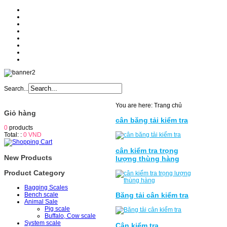
Home
About
Products
Services
News
Catologe
Partner
Contact
Search...
You are here:
Trang chủ
Giỏ hàng
cân băng tải kiểm tra
0
products
Total: :
0 VND
cân kiểm tra trọng
New Products
lượng thùng hàng
Product Category
Bagging Scales
Bench scale
Băng tải cân kiểm tra
Animal Sale
Pig scale
Buffalo, Cow scale
System scale
Cân kiểm tra