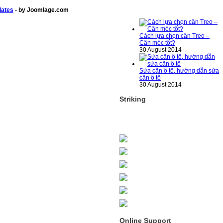
lates
- by Joomlage.com
Cách lựa chọn cân Treo –
Cân móc tốt?
30 August 2014
Sửa cân ô tô, hướng dẫn sửa
cân ô tô
30 August 2014
Sử dụng cân điện để tìm ra
Striking
xe chở quá tải
30 August 2014
Hệ thống cân điện tử trong
nhà máy , Xí nghiệp
30 August 2014
Những yêu cầu đối với cân ô
tô
23 August 2013
Online Support