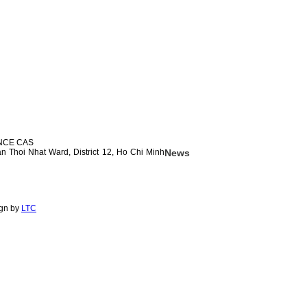
NCE CAS
n Thoi Nhat Ward, District 12, Ho Chi Minh
News
ign by
LTC