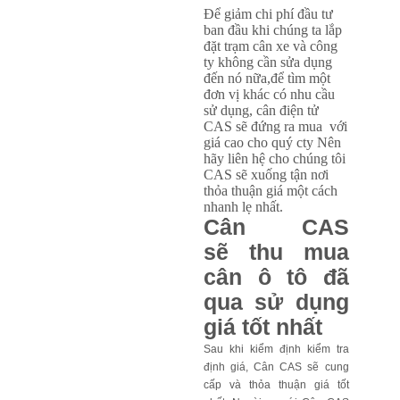
Để giảm chi phí đầu tư
ban đầu khi chúng ta lắp
đặt trạm cân xe và công
ty không cần sửa dụng
đến nó nữa,để tìm một
đơn vị khác có nhu cầu
sử dụng, cân điện tử
CAS sẽ đứng ra mua với
giá cao cho quý cty Nên
hãy liên hệ cho chúng tôi
CAS sẽ xuống tận nơi
thỏa thuận giá một cách
nhanh lẹ nhất.
Cân CAS
s
ẽ
thu mua
cân ô tô đã
qua s
ử
d
ụ
ng
giá t
ố
t nh
ấ
t
Sau khi ki
ể
m đ
ị
nh ki
ể
m tra
đ
ị
nh giá, Cân CAS s
ẽ
cung
c
ấ
p và th
ỏ
a thu
ậ
n giá t
ố
t