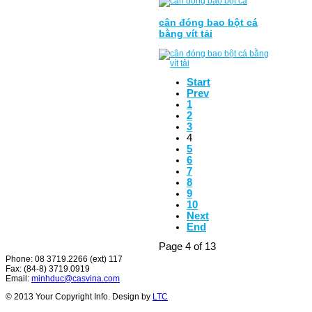
cân đóng bao bột cá
bằng vít tải
Start
Prev
1
2
3
4
5
6
7
8
9
10
Next
End
Page 4 of 13
Phone: 08 3719.2266 (ext) 117
Fax: (84-8) 3719.0919
Email:
minhduc@casvina.com
© 2013 Your Copyright Info. Design by
LTC