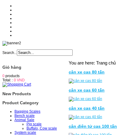
Home
About
Products
Services
News
Catologe
Partner
Contact
Search...
You are here:
Trang chủ
Giỏ hàng
cân xe cas 80 tấn
0
products
Total: :
0 VND
cân xe cas 60 tấn
New Products
Product Category
cân xe cas 40 tấn
Bagging Scales
Bench scale
Animal Sale
Pig scale
cân điện tử cas 100 tấn
Buffalo, Cow scale
System scale